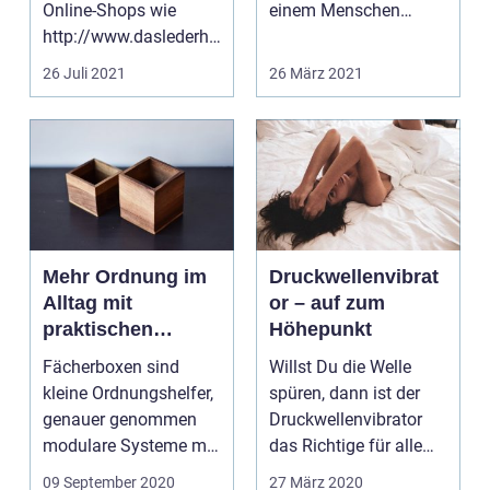
Online-Shops wie
einem Menschen
http://www.daslederha
gegenüber und macht
us.eu/ verkaufen
si...
26 Juli 2021
26 März 2021
hochwer...
Mehr Ordnung im
Druckwellenvibrat
Alltag mit
or – auf zum
praktischen
Höhepunkt
Fächerboxen
Fächerboxen sind
Willst Du die Welle
kleine Ordnungshelfer,
spüren, dann ist der
genauer genommen
Druckwellenvibrator
modulare Systeme mit
das Richtige für alle
vielen Kästchen in
Frauen und Paare....
09 September 2020
27 März 2020